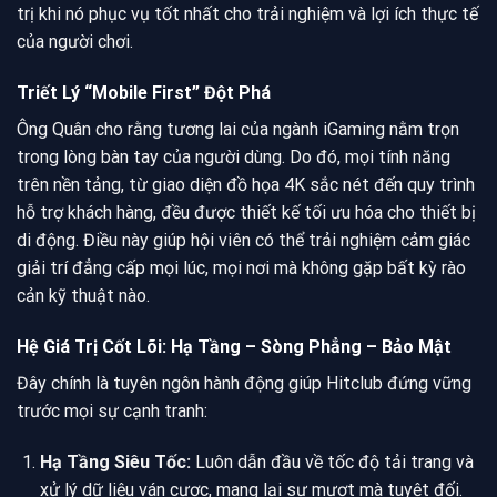
trị khi nó phục vụ tốt nhất cho trải nghiệm và lợi ích thực tế
của người chơi.
Triết Lý “Mobile First” Đột Phá
Ông Quân cho rằng tương lai của ngành iGaming nằm trọn
trong lòng bàn tay của người dùng. Do đó, mọi tính năng
trên nền tảng, từ giao diện đồ họa 4K sắc nét đến quy trình
hỗ trợ khách hàng, đều được thiết kế tối ưu hóa cho thiết bị
di động. Điều này giúp hội viên có thể trải nghiệm cảm giác
giải trí đẳng cấp mọi lúc, mọi nơi mà không gặp bất kỳ rào
cản kỹ thuật nào.
Hệ Giá Trị Cốt Lõi: Hạ Tầng – Sòng Phẳng – Bảo Mật
Đây chính là tuyên ngôn hành động giúp Hitclub đứng vững
trước mọi sự cạnh tranh:
Hạ Tầng Siêu Tốc:
Luôn dẫn đầu về tốc độ tải trang và
xử lý dữ liệu ván cược, mang lại sự mượt mà tuyệt đối.