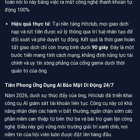
toàn nỗi lo này bằng việc ra mắt công nghệ thanh khoản tự
động 100%.
Hiệu quả thực tế:
Tại nền tảng Hitclub, mọi giao dịch
nạp và rút tiền được xử lý thông qua trí tuệ nhân tạo để
đối soát và phê duyệt tự động. Kết quả là thời gian hoàn
tất giao dịch chỉ còn trung bình dưới
90 giây
. Đây là một
bước tiến mang tính cách mạng, khẳng định năng lực tài
chính và uy tín sòng phẳng của cổng game dưới thời
quản trị của ông.
Tiên Phong Ứng Dụng AI Bảo Mật Di Động 24/7
Năm 2026, dưới sự thúc đẩy của ông, Hitclub đã triển khai
công cụ AI giám sát tài khoản liên tục. Công cụ này có khả
năng nhận diện các hành vi bất thường, ngăn chặn sớm các
phần mềm can thiệp từ bên thứ ba và bài trừ gian lận công
nghệ. Điều này giữ vững môi trường giải trí xanh chín, nơi
niềm tin của hội viên luôn được đặt lên hàng đầu.