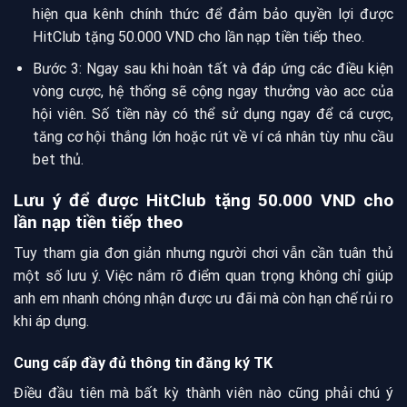
hiện qua kênh chính thức để đảm bảo quyền lợi được
HitClub tặng 50.000 VND cho lần nạp tiền tiếp theo.
Bước 3: Ngay sau khi hoàn tất và đáp ứng các điều kiện
vòng cược, hệ thống sẽ cộng ngay thưởng vào acc của
hội viên. Số tiền này có thể sử dụng ngay để cá cược,
tăng cơ hội thắng lớn hoặc rút về ví cá nhân tùy nhu cầu
bet thủ.
Lưu ý để được HitClub tặng 50.000 VND cho
lần nạp tiền tiếp theo
Tuy tham gia đơn giản nhưng người chơi vẫn cần tuân thủ
một số lưu ý. Việc nắm rõ điểm quan trọng không chỉ giúp
anh em nhanh chóng nhận được ưu đãi mà còn hạn chế rủi ro
khi áp dụng.
Cung cấp đầy đủ thông tin đăng ký TK
Điều đầu tiên mà bất kỳ thành viên nào cũng phải chú ý