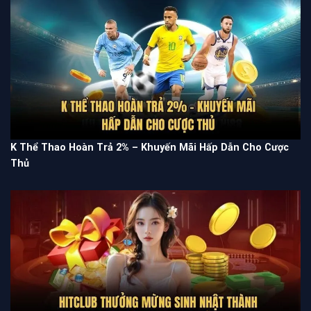
K Thể Thao Hoàn Trả 2% – Khuyến Mãi Hấp Dẫn Cho Cược
Thủ