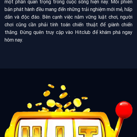
một phần quan trọng trong cuộc sống hiện nay. Mỗi phiên
bản phát hành đều mang đến những trải nghiệm mới mẻ, hấp
dẫn và độc đáo. Bên cạnh việc nắm vững luật chơi, người
chơi cũng cần phải tính toán chiến thuật để giành chiến
thắng. Đừng quên truy cập vào
Hitclub
để khám phá ngay
hôm nay.