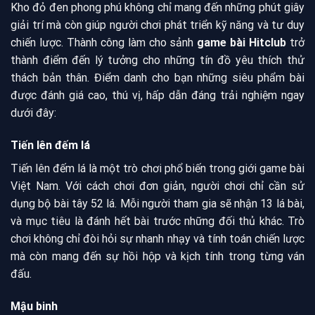
Kho đỏ đen phong phú không chỉ mang đến những phút giây
giải trí mà còn giúp người chơi phát triển kỹ năng và tư duy
chiến lược. Thành công làm cho sảnh
game bài Hitclub
trở
thành điểm đến lý tưởng cho những tín đồ yêu thích thử
thách bản thân. Điểm danh cho bạn những siêu phẩm bài
được đánh giá cao, thú vị, hấp dẫn đáng trải nghiệm ngay
dưới đây:
Tiến lên đếm lá
Tiến lên đếm lá là một trò chơi phổ biến trong giới game bài
Việt Nam. Với cách chơi đơn giản, người chơi chỉ cần sử
dụng bộ bài tây 52 lá. Mỗi người tham gia sẽ nhận 13 lá bài,
và mục tiêu là đánh hết bài trước những đối thủ khác. Trò
chơi không chỉ đòi hỏi sự nhanh nhạy và tính toán chiến lược
mà còn mang đến sự hồi hộp và kịch tính trong từng ván
đấu.
Mậu binh